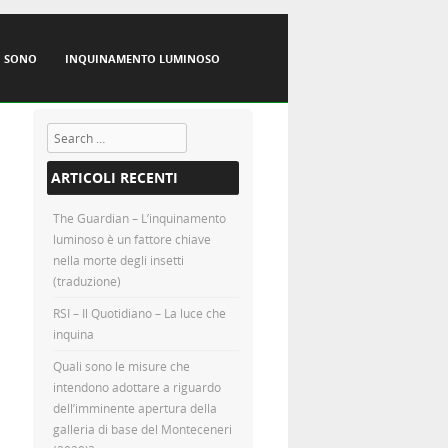
I SONO
INQUINAMENTO LUMINOSO
Search
ARTICOLI RECENTI
The Guardian – L’inquinamento
luminoso è un fattore chiave
nella morte degli insetti
(traduzione)
RSI – Il Quotidiano – La luce che
inquina
Quali sono le misure che
intendono adottare a riguardo
dell’imminente apertura della
galleria di base del Monteceneri