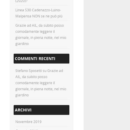
(2020)?
Linea S30 Cadenazzo-Luino-
Malpensa NON se ne può più
Grazie ad AIL, da subito posso
comodamente leggere il
giornale, in piena notte, nel mio
giardino
COMMENTI RECENTI
Stefano Sposetti
su
Grazie ad
AIL, da subito posso
comodamente leggere il
giornale, in piena notte, nel mio
giardino
ARCHIVI
Novembre 2019