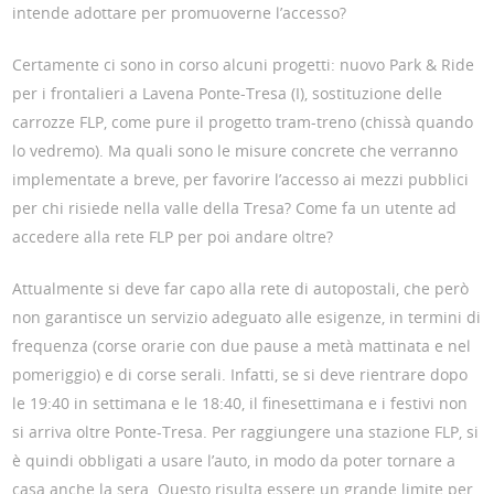
intende adottare per promuoverne l’accesso?
Certamente ci sono in corso alcuni progetti: nuovo Park & Ride
per i frontalieri a Lavena Ponte-Tresa (I), sostituzione delle
carrozze FLP, come pure il progetto tram-treno (chissà quando
lo vedremo). Ma quali sono le misure concrete che verranno
implementate a breve, per favorire l’accesso ai mezzi pubblici
per chi risiede nella valle della Tresa? Come fa un utente ad
accedere alla rete FLP per poi andare oltre?
Attualmente si deve far capo alla rete di autopostali, che però
non garantisce un servizio adeguato alle esigenze, in termini di
frequenza (corse orarie con due pause a metà mattinata e nel
pomeriggio) e di corse serali. Infatti, se si deve rientrare dopo
le 19:40 in settimana e le 18:40, il finesettimana e i festivi non
si arriva oltre Ponte-Tresa. Per raggiungere una stazione FLP, si
è quindi obbligati a usare l’auto, in modo da poter tornare a
casa anche la sera. Questo risulta essere un grande limite per