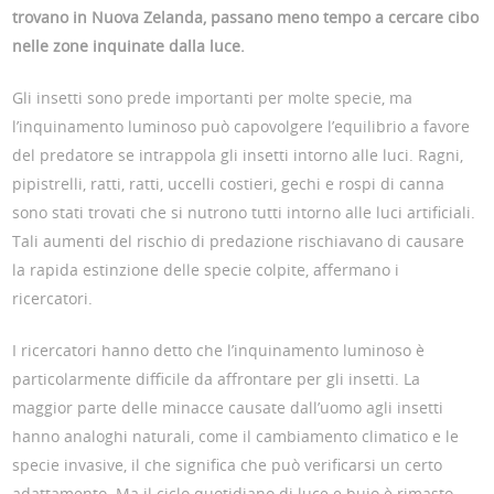
trovano in Nuova Zelanda, passano meno tempo a cercare cibo
nelle zone inquinate dalla luce.
Gli insetti sono prede importanti per molte specie, ma
l’inquinamento luminoso può capovolgere l’equilibrio a favore
del predatore se intrappola gli insetti intorno alle luci. Ragni,
pipistrelli, ratti, ratti, uccelli costieri, gechi e rospi di canna
sono stati trovati che si nutrono tutti intorno alle luci artificiali.
Tali aumenti del rischio di predazione rischiavano di causare
la rapida estinzione delle specie colpite, affermano i
ricercatori.
I ricercatori hanno detto che l’inquinamento luminoso è
particolarmente difficile da affrontare per gli insetti. La
maggior parte delle minacce causate dall’uomo agli insetti
hanno analoghi naturali, come il cambiamento climatico e le
specie invasive, il che significa che può verificarsi un certo
adattamento. Ma il ciclo quotidiano di luce e buio è rimasto