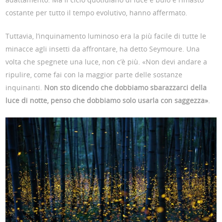
costante per tutto il tempo evolutivo, hanno affermato.
Tuttavia, l’inquinamento luminoso era la più facile di tutte le
minacce agli insetti da affrontare, ha detto Seymoure. Una
volta che spegnete una luce, non c’è più. «Non devi andare a
ripulire, come fai con la maggior parte delle sostanze
inquinanti.
Non sto dicendo che dobbiamo sbarazzarci della
luce di notte, penso che dobbiamo solo usarla con saggezza»
.