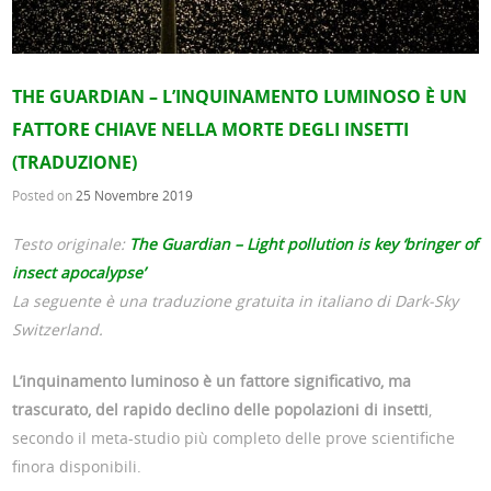
THE GUARDIAN – L’INQUINAMENTO LUMINOSO È UN
FATTORE CHIAVE NELLA MORTE DEGLI INSETTI
(TRADUZIONE)
Posted on
25 Novembre 2019
Testo originale:
The Guardian – Light pollution is key ‘bringer of
insect apocalypse’
La seguente è una traduzione gratuita in italiano di Dark-Sky
Switzerland.
L’inquinamento luminoso è un fattore significativo, ma
trascurato, del rapido declino delle popolazioni di insetti
,
secondo il meta-studio più completo delle prove scientifiche
finora disponibili.