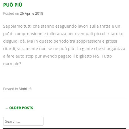
PUÒ PIÙ
Posted on
26 Aprile 2018
Sappiamo tutti che stanno eseguendo lavori sulla tratta e un
po’ di comprensione e tolleranza per eventuali piccoli ritardi o
disguidi c’ê. Ma in questo periodo tra soppressioni e grossi
ritardi, veramente non se ne può più. La gente che si organizza
a fare auto stop pur avendo pagato il biglietto FFS. Tutto
normale?
READ MORE
→
Posted in
Mobilità
←
OLDER POSTS
Post navigation
Search