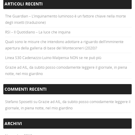
ARTICOLI RECENTI
The Guardian – L’inquinamento luminoso è un fattore chiave nella morte
degli insetti (traduzione)
RSI – Il Quotidiano – La luce che inquina
Quali sono le misure che intendono adottare a riguardo dell’imminente
apertura della galleria di base del Monteceneri (2020)?
Linea S30 Cadenazzo-Luino-Malpensa NON se ne può più
Grazie ad AIL, da subito posso comodamente leggere il giornale, in piena
notte, nel mio giardino
COMMENTI RECENTI
Stefano Sposetti
su
Grazie ad AIL, da subito posso comodamente leggere il
giornale, in piena notte, nel mio giardino
ARCHIVI