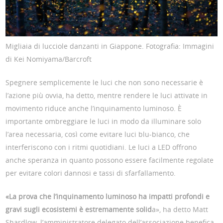
Migliaia di lucciole danzanti in Giappone. Fotografia: Immagini
di Kei Nomiyama/Barcroft
Spegnere semplicemente le luci che non sono necessarie è
l’azione più ovvia, ha detto, mentre rendere le luci attivate in
movimento riduce anche l’inquinamento luminoso. È
importante ombreggiare le luci in modo da illuminare solo
l’area necessaria, così come evitare luci blu-bianco, che
interferiscono con i ritmi quotidiani. Le luci a LED offrono
anche speranza in quanto possono essere facilmente regolate
per evitare colori dannosi e tassi di sfarfallamento.
«La prova che l’inquinamento luminoso ha impatti profondi e
gravi sugli ecosistemi è estremamente solid
a», ha detto Matt
Shardlow, l’amministratore delegato dell’associazione benefica