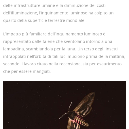
delle infrastrutture umane e la diminuzione dei costi
dell’illuminazione, l’inquinamento luminoso ha colpito un
quarto della superficie terrestre mondiale..
L’impatto più familiare dell’inquinamento luminoso è
rappresentato dalle falene che sventolano intorno a una
lampadina, scambiandola per la luna. Un terzo degli insetti
intrappolati nell’orbita di tali luci muoiono prima della mattina,
secondo il lavoro citato nella recensione, sia per esaurimento
che per essere mangiati.