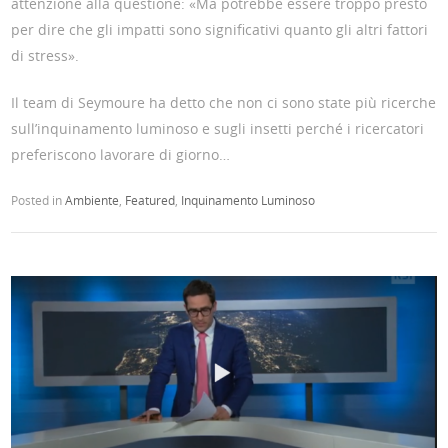
attenzione alla questione: «Ma potrebbe essere troppo presto
per dire che gli impatti sono significativi quanto gli altri fattori
di stress».
Il team di Seymoure ha detto che non ci sono state più ricerche
sull’inquinamento luminoso e sugli insetti perché i ricercatori
preferiscono lavorare di giorno…
Posted in
Ambiente
,
Featured
,
Inquinamento Luminoso