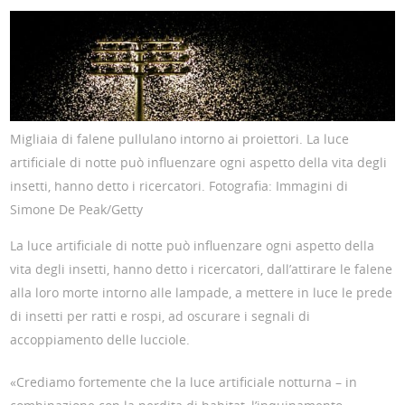
Migliaia di falene pullulano intorno ai proiettori. La luce
artificiale di notte può influenzare ogni aspetto della vita degli
insetti, hanno detto i ricercatori. Fotografia: Immagini di
Simone De Peak/Getty
La luce artificiale di notte può influenzare ogni aspetto della
vita degli insetti, hanno detto i ricercatori, dall’attirare le falene
alla loro morte intorno alle lampade, a mettere in luce le prede
di insetti per ratti e rospi, ad oscurare i segnali di
accoppiamento delle lucciole.
«Crediamo fortemente che la luce artificiale notturna – in