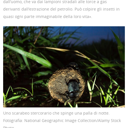
dall’uomo, che va dai lampioni stradali alle torce a gas
derivanti dall’estrazione del petrolio. Può colpire gli insetti in
quasi ogni parte immaginabile della loro vita».
Uno scarabeo stercorario che spinge una palla di notte.
Fotografia: National Geographic Image Collection/Alamy Stock
Photo