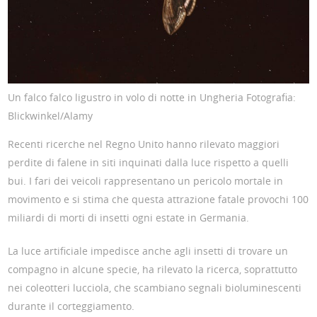
Un falco falco ligustro in volo di notte in Ungheria Fotografia:
Blickwinkel/Alamy
Recenti ricerche nel Regno Unito hanno rilevato maggiori
perdite di falene in siti inquinati dalla luce rispetto a quelli
bui. I fari dei veicoli rappresentano un pericolo mortale in
movimento e si stima che questa attrazione fatale provochi 100
miliardi di morti di insetti ogni estate in Germania.
La luce artificiale impedisce anche agli insetti di trovare un
compagno in alcune specie, ha rilevato la ricerca, soprattutto
nei coleotteri lucciola, che scambiano segnali bioluminescenti
durante il corteggiamento.