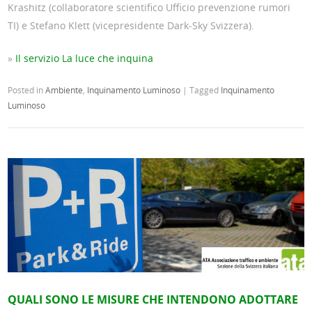
Krashitz (collaboratore scientifico Ufficio prevenzione rumori
TI) e Stefano Klett (vicepresidente Dark-Sky Svizzera).
»
Il servizio La luce che inquina
Posted in
Ambiente
,
Inquinamento Luminoso
|
Tagged
Inquinamento
Luminoso
QUALI SONO LE MISURE CHE INTENDONO ADOTTARE